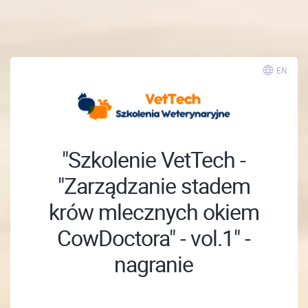
; ;
EN
"Szkolenie VetTech -
"Zarządzanie stadem
krów mlecznych okiem
CowDoctora" - vol.1" -
nagranie