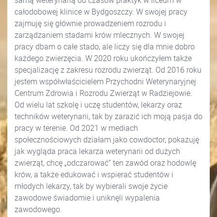
samą weterynarią od czasów praktyk w liceum w
całodobowej klinice w Bydgoszczy. W swojej pracy
zajmuję się głównie prowadzeniem rozrodu i
zarządzaniem stadami krów mlecznych. W swojej
pracy dbam o całe stado, ale liczy się dla mnie dobro
każdego zwierzęcia. W 2020 roku ukończyłem także
specjalizację z zakresu rozrodu zwierząt. Od 2016 roku
jestem współwłaścicielem Przychodni Weterynaryjnej
Centrum Zdrowia i Rozrodu Zwierząt w Radziejowie.
Od wielu lat szkolę i uczę studentów, lekarzy oraz
techników weterynarii, tak by zarazić ich moją pasja do
pracy w terenie. Od 2021 w mediach
społecznościowych działam jako cowdoctor, pokazuję
jak wygląda praca lekarza weterynarii od dużych
zwierząt, chcę „odczarować” ten zawód oraz hodowlę
krów, a także edukować i wspierać studentów i
młodych lekarzy, tak by wybierali swoje życie
zawodowe świadomie i uniknęli wypalenia
zawodowego.