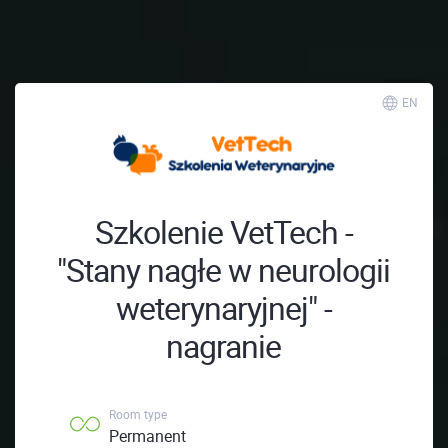
; ;
EN
Szkolenie VetTech -
"Stany nagłe w neurologii
weterynaryjnej" -
nagranie
Room type
Permanent