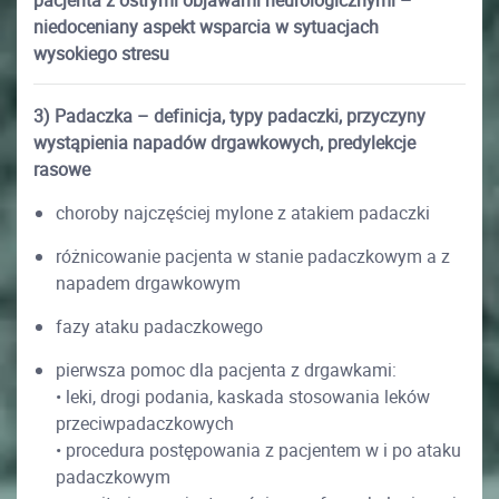
pacjenta z ostrymi objawami neurologicznymi –
niedoceniany aspekt wsparcia w sytuacjach
wysokiego stresu
3) Padaczka – definicja, typy padaczki, przyczyny
wystąpienia napadów drgawkowych, predylekcje
rasowe
choroby najczęściej mylone z atakiem padaczki
różnicowanie pacjenta w stanie padaczkowym a z
napadem drgawkowym
fazy ataku padaczkowego
pierwsza pomoc dla pacjenta z drgawkami:
• leki, drogi podania, kaskada stosowania leków
przeciwpadaczkowych
• procedura postępowania z pacjentem w i po ataku
padaczkowym