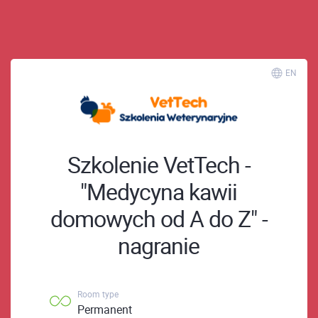
; ;
EN
Szkolenie VetTech -
"Medycyna kawii
domowych od A do Z" -
nagranie
Room type
Permanent