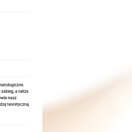
matologiczne.
 zabieg, a także
owie nasz
edzę teoretyczną