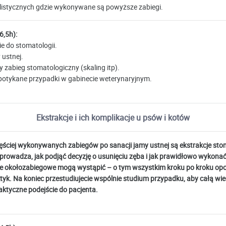
alistycznych gdzie wykonywane są powyższe zabiegi.
6,5h):
 do stomatologii.
ustnej.
y zabieg stomatologiczny (skaling itp).
potykane przypadki w gabinecie weterynaryjnym.
Ekstrakcje i ich komplikacje u psów i kotów
ściej wykonywanych zabiegów po sanacji jamy ustnej są ekstrakcje sto
zeprowadza, jak podjąć decyzję o usunięciu zęba i jak prawidłowo wykonać
cje okołozabiegowe mogą wystąpić – o tym wszystkim kroku po kroku op
ktyk. Na koniec przestudiujecie wspólnie studium przypadku, aby całą wi
aktyczne podejście do pacjenta.