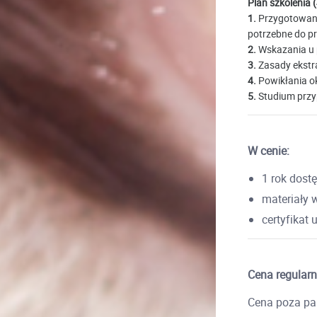
Plan szkolenia (
1.
Przygotowanie
potrzebne do p
2.
Wskazania u p
3.
Zasady ekstra
4.
Powikłania o
5.
Studium przyp
W cenie:
1 rok dost
materiały 
certyfikat 
Cena regularn
Cena poza pak