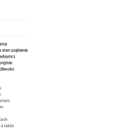
arza
 stan uzębienia
jednymi z
prężnie
żliwości
o
e
ycznym
ym.
etach
 a także