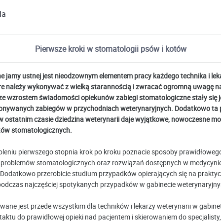
da
Pierwsze kroki w stomatologii psów i kotów
ne jamy ustnej jest nieodzownym elementem pracy każdego technika i lek
óre należy wykonywać z wielką starannością i zwracać ogromną uwagę na
ze wzrostem świadomości opiekunów zabiegi stomatologiczne stały się 
konywanych zabiegów w przychodniach weterynaryjnych. Dodatkowo ta 
 w ostatnim czasie dziedzina weterynarii daje wyjątkowe, nowoczesne mo
ntów stomatologicznych.
oleniu pierwszego stopnia krok po kroku poznacie sposoby prawidłoweg
problemów stomatologicznych oraz rozwiązań dostępnych w medycyni
. Dodatkowo przerobicie studium przypadków opierających się na prakt
odczas najczęściej spotykanych przypadków w gabinecie weterynaryjn
owane jest przede wszystkim dla techników i lekarzy weterynarii w gabin
aktu do prawidłowej opieki nad pacjentem i skierowaniem do specjalisty,