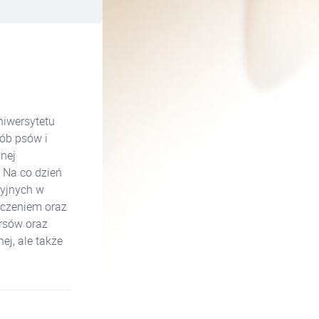
niwersytetu
rób psów i
nej
 Na co dzień
yjnych w
leczeniem oraz
ursów oraz
ej, ale także