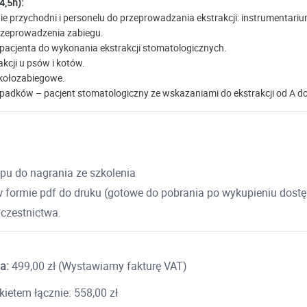
4,5h):
 przychodni i personelu do przeprowadzania ekstrakcji: instrumentarium
rzeprowadzenia zabiegu.
acjenta do wykonania ekstrakcji stomatologicznych.
kcji u psów i kotów.
kołozabiegowe.
adków – pacjent stomatologiczny ze wskazaniami do ekstrakcji od A do
ępu do nagrania ze szkolenia
w formie pdf do druku (gotowe do pobrania po wykupieniu dost
uczestnictwa.
a:
499,00 zł (Wystawiamy fakturę VAT)
ietem łącznie: 558,00 zł