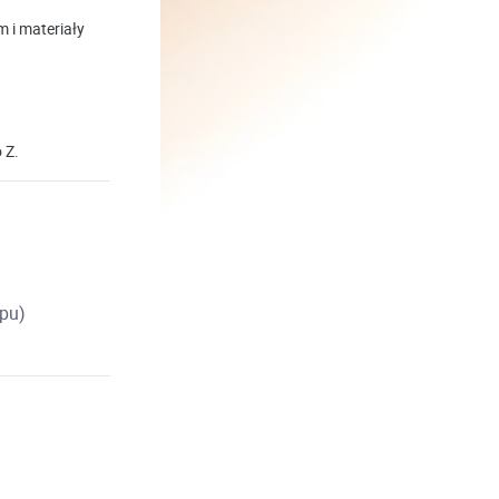
 i materiały
 Z.
ępu)