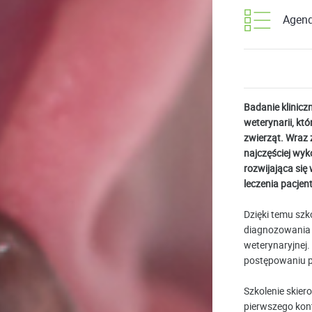
Agen
Badanie klinicz
weterynarii, kt
zwierząt. Wraz 
najczęściej wy
rozwijająca się
leczenia pacje
Dzięki temu szk
diagnozowania 
weterynaryjnej
postępowaniu p
Szkolenie skier
pierwszego kont