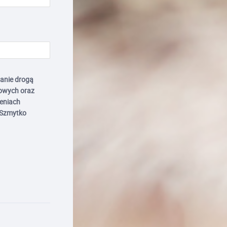
anie drogą
owych oraz
zeniach
 Szmytko