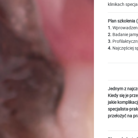
klinikach specj
Plan szkolenia (
1.
Wprowadzenie
2.
Badanie jamy 
3.
Profilaktyczn
4.
Najczęściej s
Jednym z najczę
Kiedy się je pr
jakie komplika
specjalista-pra
przełożyć na pr