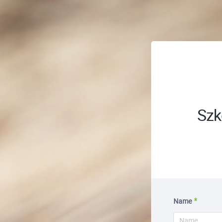
; ;
Szk
Name