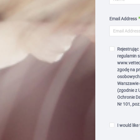
Email Address
Rejestrując
regulamin s
www.vettec
zgodę na p
osobowych 
Warszawie d
(zgodnie z 
Ochronie Da
Nr 101, poz
I would like