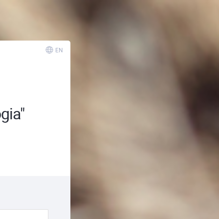
EN
gia"