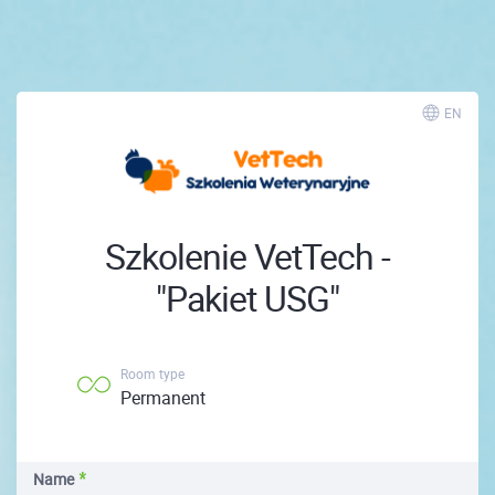
; ;
EN
Szkolenie VetTech -
"Pakiet USG"
Room type
Permanent
Name