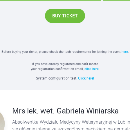
BUY TICKET
Before buying your ticket, please check the tech requirements for joining the event
here
.
If you have already registered and can't locate
your registration confirmation email,
click here!
System configuration test.
Click here!
Mrs lek. wet. Gabriela Winiarska
Absolwentka Wydziału Medycyny Weterynaryjnej w Lublin
się głównie interną ze szczególnym naciskiem na dermato