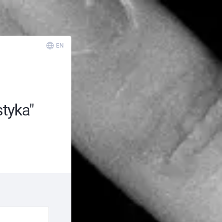
EN
styka"