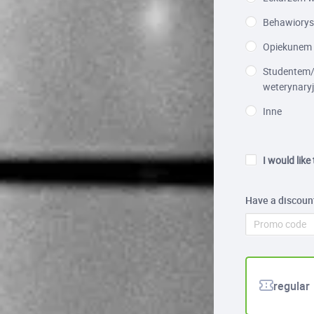
Behawiorys
Opiekunem 
Studentem/
weterynary
Inne
I would like
Have a discoun
regular