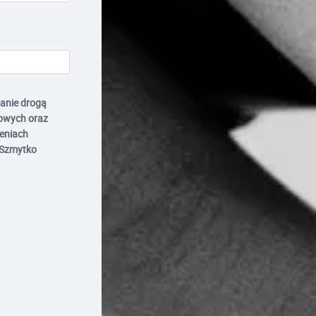
anie drogą
owych oraz
zeniach
 Szmytko