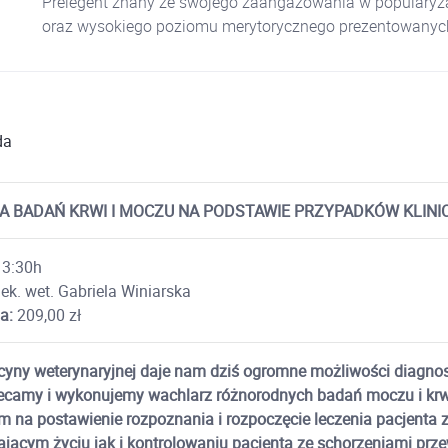
Prelegent znany ze swojego zaangażowania w popularyza
oraz wysokiego poziomu merytorycznego prezentowanych 
da
A BADAŃ KRWI I MOCZU NA PODSTAWIE PRZYPADKÓW KLIN
3:30h
ek. wet. Gabriela Winiarska
a:
209,00 zł
yny weterynaryjnej daje nam dziś ogromne możliwości diagnos
ecamy i wykonujemy wachlarz różnorodnych badań moczu i krwi
 na postawienie rozpoznania i rozpoczęcie leczenia pacjenta
ającym życiu jak i kontrolowaniu pacjenta ze schorzeniami prze