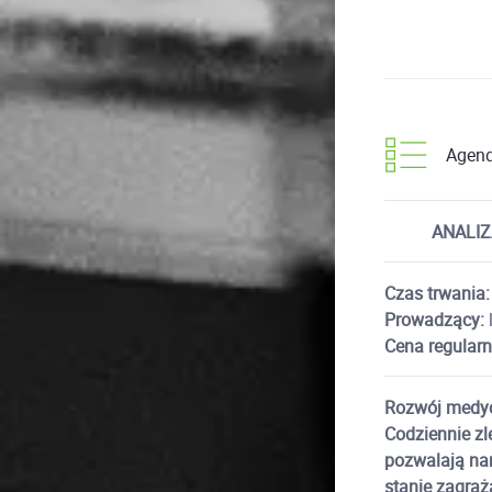
Agen
ANALIZ
Czas trwania:
Prowadzący:
l
Cena regularn
Rozwój medyc
Codziennie zl
pozwalają nam
stanie zagraż