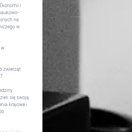
Ekonomii i
 naukowo-
yjnych na
niczego w
 w
b zwierząt
/7.
edziny
ieli się swoją
nia krajowe i
ób