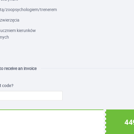
tą/zoopsychologiem/trenerem
zwierzęcia
uczniem kierunków
jnych
 to receive an invoice
t code?
44