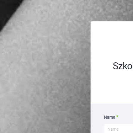
; ;
Szkol
Name