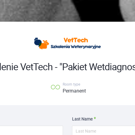
enie VetTech - "Pakiet Wetdiagno
Room type
Permanent
Last Name