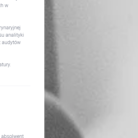
ch w
rynaryjnej
u analityki
az audytów
atury.
 absolwent