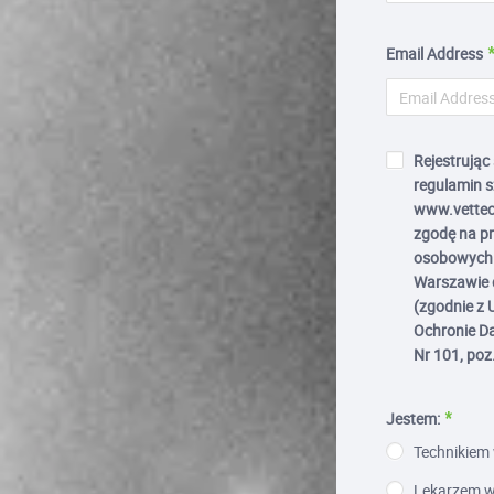
Email Address
Rejestrując
regulamin s
www.vettec
zgodę na p
osobowych 
Warszawie d
(zgodnie z 
Ochronie Da
Nr 101, poz
Jestem:
Technikiem 
Lekarzem we