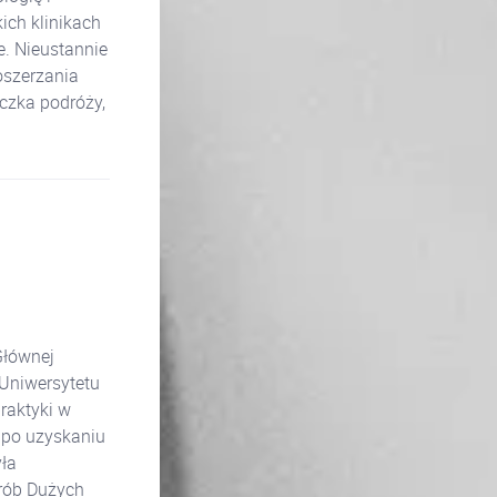
ich klinikach
. Nieustannie
oszerzania
iczka podróży,
Głównej
Uniwersytetu
raktyki w
 po uzyskaniu
ła
orób Dużych