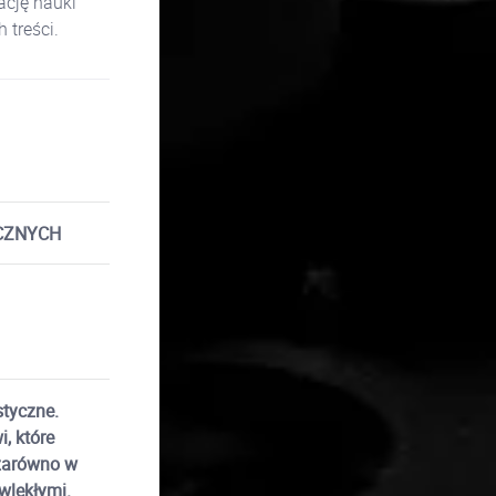
cję nauki
treści.
ICZNYCH
tyczne.
, które
 zarówno w
wlekłymi.