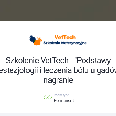
Szkolenie VetTech - "Podstawy
stezjologii i leczenia bólu u gadó
nagranie
Room type
Permanent