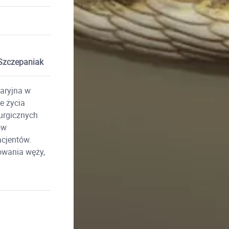
 Szczepaniak
naryjna w
e życia
urgicznych
ów
acjentów.
owania węży,
u