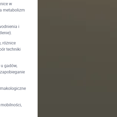
żnice w
na metabolizm
odnienia i
lenie).
, różnice
ór techniki
 u gadów,
 zapobieganie
armakologiczne
mobilności,