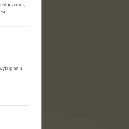
chłodzenie),
resu
 wykupieniu