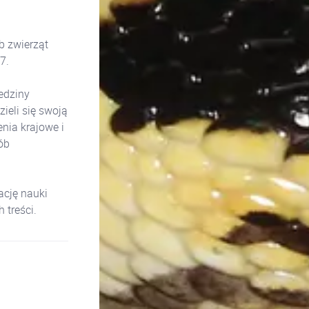
b zwierząt
/7.
edziny
ieli się swoją
nia krajowe i
ób
cję nauki
treści.