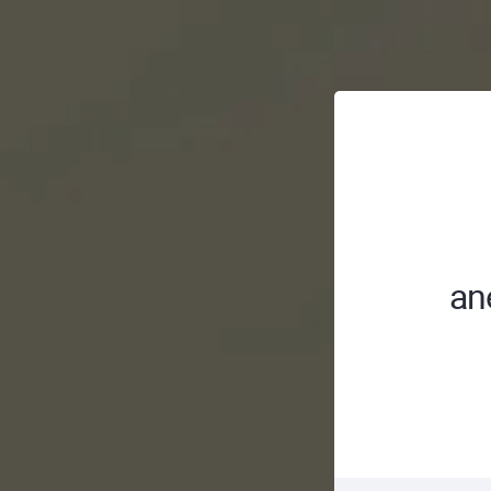
; ;
ane