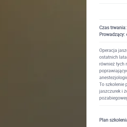
Czas trwania:
Prowadzący: d
Operacja jasz
ostatnich lat
również tych 
poprawiającyc
anestezjologi
To szkolenie 
jaszczurek i ż
pozabiegowe
Plan szkoleni