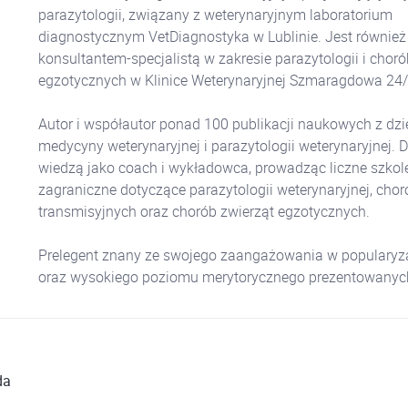
parazytologii, związany z weterynaryjnym laboratorium
diagnostycznym VetDiagnostyka w Lublinie. Jest również
konsultantem-specjalistą w zakresie parazytologii i choró
egzotycznych w Klinice Weterynaryjnej Szmaragdowa 24
Autor i współautor ponad 100 publikacji naukowych z dzi
medycyny weterynaryjnej i parazytologii weterynaryjnej. Dz
wiedzą jako coach i wykładowca, prowadząc liczne szkole
zagraniczne dotyczące parazytologii weterynaryjnej, chor
transmisyjnych oraz chorób zwierząt egzotycznych.
Prelegent znany ze swojego zaangażowania w popularyza
oraz wysokiego poziomu merytorycznego prezentowanych 
da