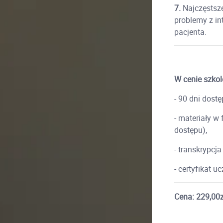
7.
Najczęstsze
problemy z in
pacjenta.
W cenie szkol
- 90 dni dost
- materiały w
dostępu),
- transkrypcja
- certyfikat u
Cena: 229,00