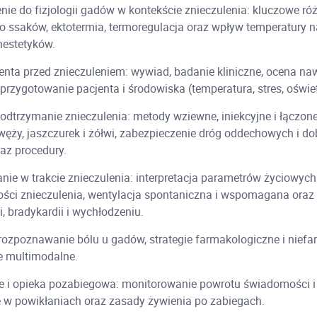
e do fizjologii gadów w kontekście znieczulenia: kluczowe ró
 ssaków, ektotermia, termoregulacja oraz wpływ temperatury 
anestetyków.
nta przed znieczuleniem: wywiad, badanie kliniczne, ocena naw
 przygotowanie pacjenta i środowiska (temperatura, stres, oświet
podtrzymanie znieczulenia: metody wziewne, iniekcyjne i łączone
węży, jaszczurek i żółwi, zabezpieczenie dróg oddechowych i dob
az procedury.
ie w trakcie znieczulenia: interpretacja parametrów życiowych
ści znieczulenia, wentylacja spontaniczna i wspomagana oraz
, bradykardii i wychłodzeniu.
rozpoznawanie bólu u gadów, strategie farmakologiczne i nief
e multimodalne.
i opieka pozabiegowa: monitorowanie powrotu świadomości i 
 w powikłaniach oraz zasady żywienia po zabiegach.