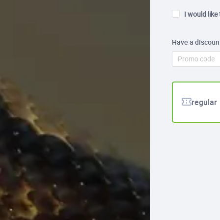
I would like
Have a discoun
regular