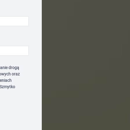
anie drogą
owych oraz
zeniach
 Szmytko