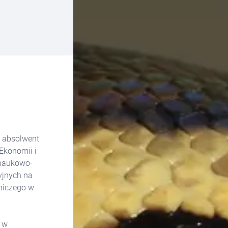
 absolwent
Ekonomii i
 naukowo-
yjnych na
niczego w
 w