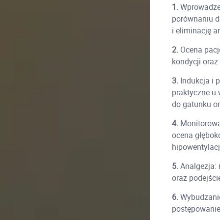
1.
Wprowadzeni
porównaniu do
i eliminację 
2.
Ocena pacje
kondycji oraz
3.
Indukcja i 
praktyczne u 
do gatunku or
4.
Monitorowan
ocena głęboko
hipowentylacji
5.
Analgezja: 
oraz podejści
6.
Wybudzanie 
postępowanie