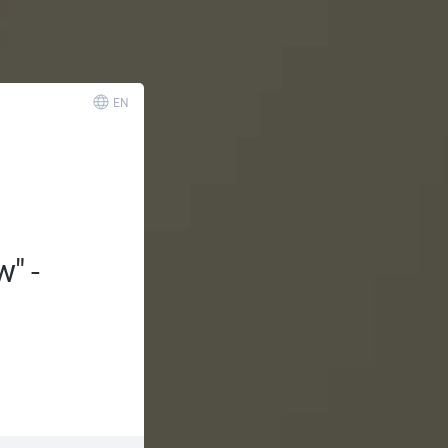
EN
w" -