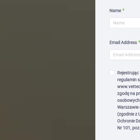
Name
Email Address
Rejestrując
regulamin s
www.vettec
zgodę na p
osobowych 
Warszawie d
(zgodnie z 
Ochronie Da
Nr 101, poz