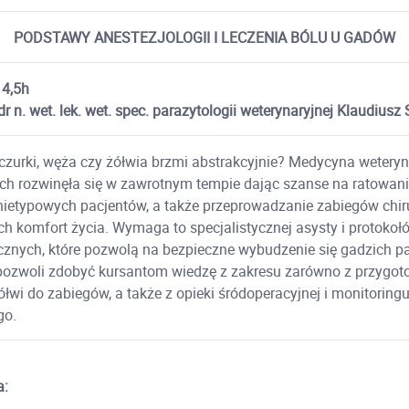
PODSTAWY ANESTEZJOLOGII I LECZENIA BÓLU U GADÓW
 4,5h
r n. wet. lek. wet. spec. parazytologii weterynaryjnej Klaudiusz
czurki, węża czy żółwia brzmi abstrakcyjnie? Medycyna wetery
ach rozwinęła się w zawrotnym tempie dając szanse na ratowani
nietypowych pacjentów, a także przeprowadzanie zabiegów chir
h komfort życia. Wymaga to specjalistycznej asysty i protokoł
cznych, które pozwolą na bezpieczne wybudzenie się gadzich p
pozwoli zdobyć kursantom wiedzę z zakresu zarówno z przygot
ółwi do zabiegów, a także z opieki śródoperacyjnej i monitoring
go.
a: