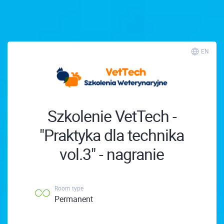
; ;
EN
Szkolenie VetTech -
"Praktyka dla technika
vol.3" - nagranie
Room type
Permanent