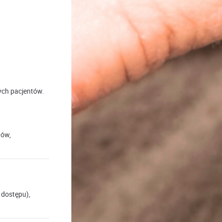
ych pacjentów.
dów,
 dostępu),