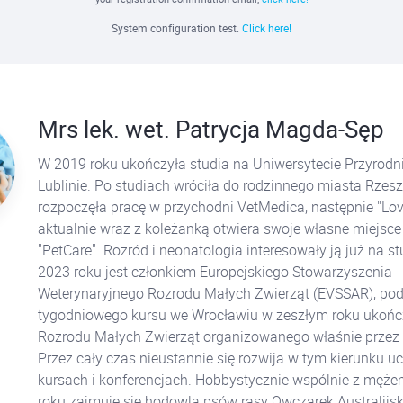
System configuration test.
Click here!
Mrs lek. wet. Patrycja Magda-Sęp
W 2019 roku ukończyła studia na Uniwersytecie Przyrod
Lublinie. Po studiach wróciła do rodzinnego miasta Rzes
rozpoczęła pracę w przychodni VetMedica, następnie "Lov
aktualnie wraz z koleżanką otwiera swoje własne miejsce 
"PetCare". Rozród i neonatologia interesowały ją już na s
2023 roku jest członkiem Europejskiego Stowarzyszenia
Weterynaryjnego Rozrodu Małych Zwierząt (EVSSAR), po
tygodniowego kursu we Wrocławiu w zeszłym roku ukończ
Rozrodu Małych Zwierząt organizowanego właśnie przez
Przez cały czas nieustannie się rozwija w tym kierunku u
kursach i konferencjach. Hobbystycznie wspólnie z męż
roku zajmuje się hodowlą psów rasy Owczarek Australijsk