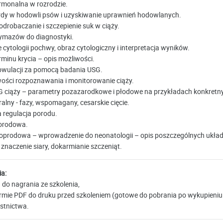
rmonalna w rozrodzie.
rdy w hodowli psów i uzyskiwanie uprawnień hodowlanych.
 odrobaczanie i szczepienie suk w ciąży.
ymazów do diagnostyki.
ytologii pochwy, obraz cytologiczny i interpretacja wyników.
rminu krycia – opis możliwości.
wulacji za pomocą badania USG.
ości rozpoznawania i monitorowanie ciąży.
 ciąży – parametry pozazarodkowe i płodowe na przykładach konkretn
alny - fazy, wspomagany, cesarskie cięcie.
regulacja porodu.
orodowa.
oprodowa – wprowadzenie do neonatologii – opis poszczególnych ukła
 znaczenie siary, dokarmianie szczeniąt.
ia:
 do nagrania ze szkolenia,
ormie PDF do druku przed szkoleniem (gotowe do pobrania po wykupieniu
estnictwa.