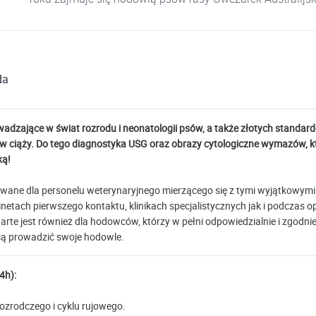
da
adzające w świat rozrodu i neonatologii psów, a także złotych standar
k w ciąży. Do tego diagnostyka USG oraz obrazy cytologiczne wymazów, kt
ką!
owane dla personelu weterynaryjnego mierzącego się z tymi wyjątkowymi
etach pierwszego kontaktu, klinikach specjalistycznych jak i podczas opi
rte jest również dla hodowców, którzy w pełni odpowiedzialnie i zgodni
ą prowadzić swoje hodowle.
4h):
ozrodczego i cyklu rujowego.