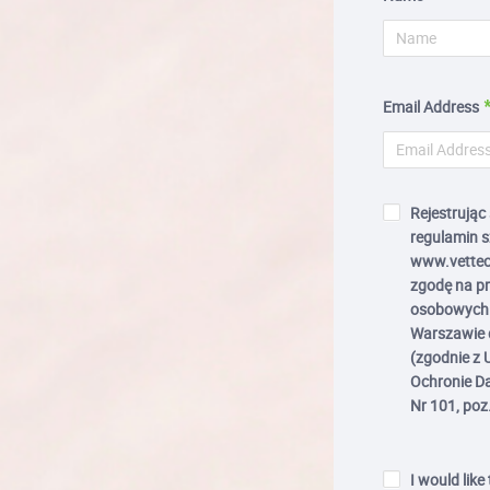
Email Address
Rejestrując
regulamin s
www.vettec
zgodę na p
osobowych 
Warszawie d
(zgodnie z 
Ochronie Da
Nr 101, poz
I would like