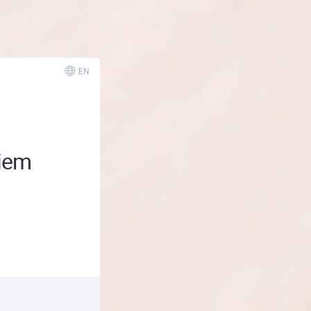
EN
kiem