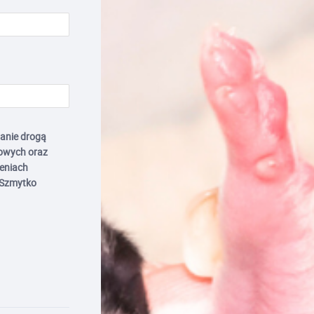
anie drogą
owych oraz
zeniach
 Szmytko