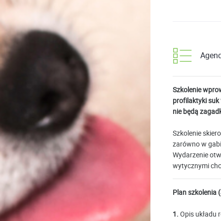
Agen
Szkolenie wprow
profilaktyki su
nie będą zagad
Szkolenie skier
zarówno w gabin
Wydarzenie otwa
wytycznymi chc
Plan szkolenia (
1.
Opis układu r