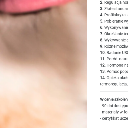
2.
Regulacja ho
3.
Złote standa
4.
Profilaktyka:
5.
Pobieranie w
6.
Wykonywanie c
7.
Określanie te
8.
Wykrywanie o
9.
Różne możliw
10.
Badanie USG
11.
Poród: natur
12.
Hormonalna 
13.
Pomoc pop
14.
Opieka okoł
termoregulacja,
W cenie szkolen
- 90 dni dostępu
- materiały w f
- certyfikat ucz