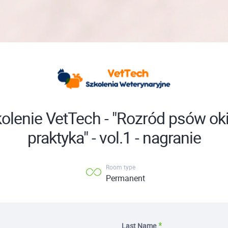
olenie VetTech - "Rozród psów o
praktyka" - vol.1 - nagranie
Room type
Permanent
Last Name