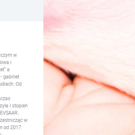
niczym w
zowa i
et" a
- gabinet
tudiach. Od
dczas
yła I stopień
 EVSAAR.
czestnicząc w
em od 2017
i.