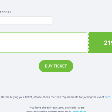
t code?
21
BUY TICKET
Before buying your ticket, please check the tech requirements for joining the event
here
.
If you have already registered and can't locate
your registration confirmation email,
click here!