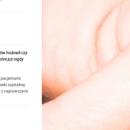
dów hodowli czy
óre już nigdy
 pacjentami
eki szpitalnej.
e z najnowszymi