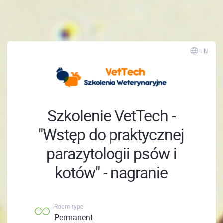
; ;
EN
Szkolenie VetTech -
"Wstęp do praktycznej
parazytologii psów i
kotów" - nagranie
Room type
Permanent