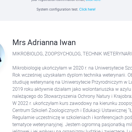
System configuration test.
Click here!
Mrs Adrianna Iwan
MIKROBIOLOG, ZOOPSYCHOLOG, TECHNIK WETERYNARI
Mikrobiologię ukończyłam w 2020 r. na Uniwersytecie Sz
Rok wcześniej uzyskałam dyplom technika weterynarii. O
studiuję weterynarię na Uniwersytecie Przyrodniczym w Lu
2019 roku aktywnie działam jako wolontariuszka w azylu
należącego do Stowarzyszenia Ochrony Natury i Krajobraz
W 2022 r. ukończyłam kurs zawodowy na kierunku zoops
Centrum Szkoleń Zoologicznych i Edukacji Ustawicznej "Ł
Regularnie uczestniczę w szkoleniach i konferencjach p
tematyce weterynaryjnej. Jestem ogromną pasjonatką mi
jelitowej i jej wpływu na organizmy ludzkie i zwierzęce. L