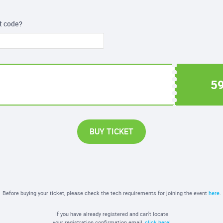
t code?
59
BUY TICKET
Before buying your ticket, please check the tech requirements for joining the event
here
.
If you have already registered and can't locate
your registration confirmation email,
click here!