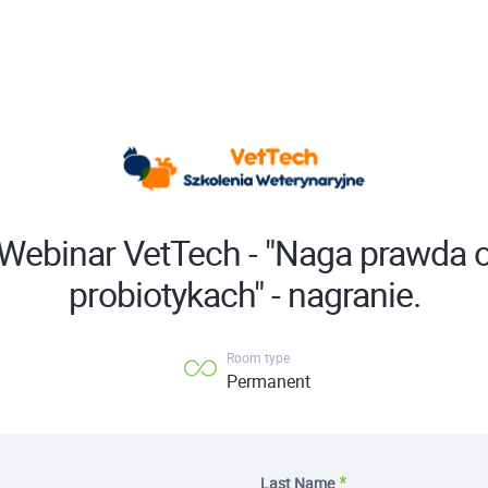
Webinar VetTech - "Naga prawda 
probiotykach" - nagranie.
Room type
Permanent
Last Name