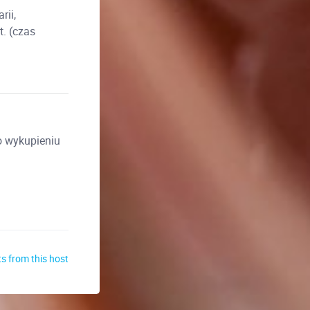
rii,
t. (czas
o wykupieniu
s from this host