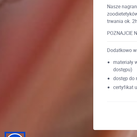
Nasze nagranie
zoodietetyków
trwania ok. 2
POZNAJCIE N
Dodatkowo w 
materiały 
dostępu)
dostęp do 
certyfikat