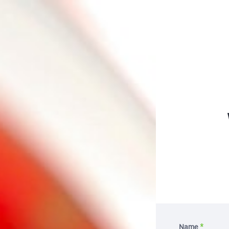
; ;
Name