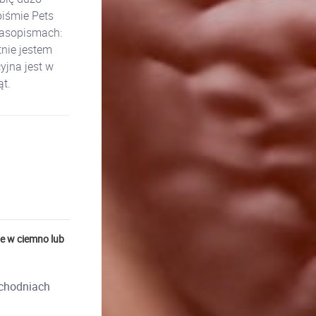
piśmie Pets
zasopismach:
nie jestem
yjna jest w
t.
e w ciemno lub
ychodniach