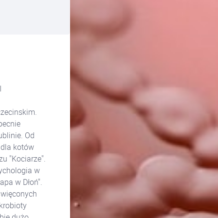
I
czecinskim.
becnie
blinie. Od
 dla kotów
u "Kociarze".
ychologia w
apa w Dłoń".
oświęconych
krobioty
ubię dużo