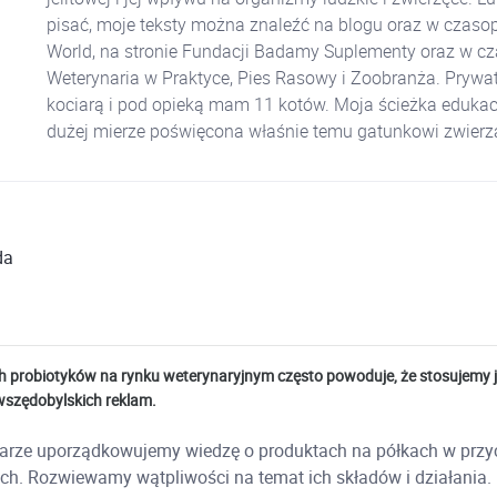
pisać, moje teksty można znaleźć na blogu oraz w czaso
World, na stronie Fundacji Badamy Suplementy oraz w c
Weterynaria w Praktyce, Pies Rasowy i Zoobranża. Prywat
kociarą i pod opieką mam 11 kotów. Moja ścieżka edukac
dużej mierze poświęcona właśnie temu gatunkowi zwierzą
da
h probiotyków na rynku weterynaryjnym często powoduje, że stosujemy j
wszędobylskich reklam.
arze uporządkowujemy wiedzę o produktach na półkach w prz
ch. Rozwiewamy wątpliwości na temat ich składów i działania.