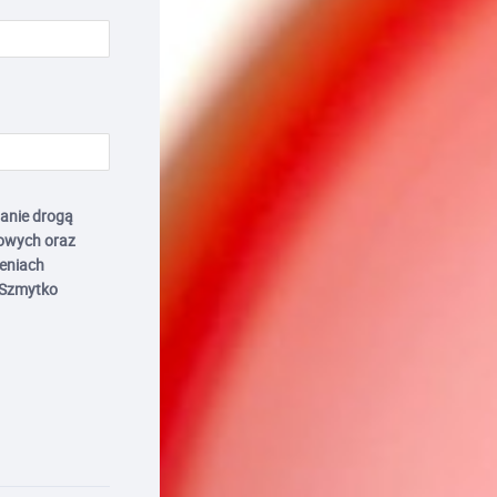
anie drogą
owych oraz
zeniach
 Szmytko