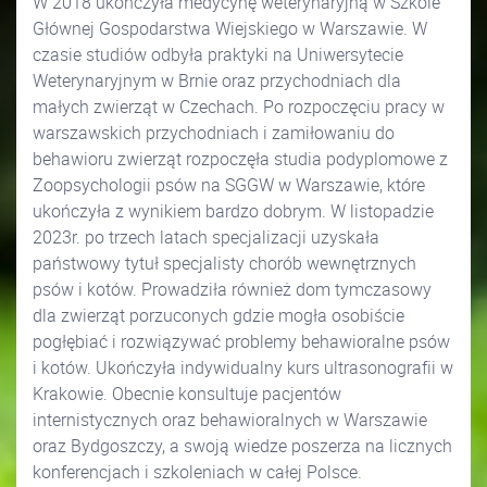
W 2018 ukończyła medycynę weterynaryjną w Szkole
Głównej Gospodarstwa Wiejskiego w Warszawie. W
czasie studiów odbyła praktyki na Uniwersytecie
Weterynaryjnym w Brnie oraz przychodniach dla
małych zwierząt w Czechach. Po rozpoczęciu pracy w
warszawskich przychodniach i zamiłowaniu do
behawioru zwierząt rozpoczęła studia podyplomowe z
Zoopsychologii psów na SGGW w Warszawie, które
ukończyła z wynikiem bardzo dobrym. W listopadzie
2023r. po trzech latach specjalizacji uzyskała
państwowy tytuł specjalisty chorób wewnętrznych
psów i kotów. Prowadziła również dom tymczasowy
dla zwierząt porzuconych gdzie mogła osobiście
pogłębiać i rozwiązywać problemy behawioralne psów
i kotów. Ukończyła indywidualny kurs ultrasonografii w
Krakowie. Obecnie konsultuje pacjentów
internistycznych oraz behawioralnych w Warszawie
oraz Bydgoszczy, a swoją wiedze poszerza na licznych
konferencjach i szkoleniach w całej Polsce.