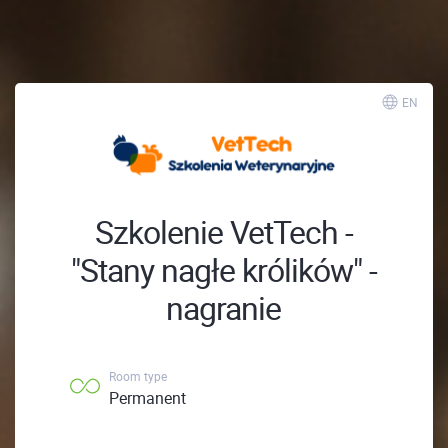
; ;
EN
Szkolenie VetTech -
"Stany nagłe królików" -
nagranie
Room type
Permanent