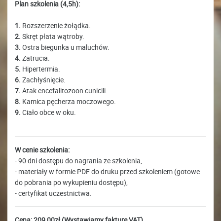
Plan szkolenia (4,5h):
1.
Rozszerzenie żołądka.
2.
Skręt płata wątroby.
3.
Ostra biegunka u maluchów.
4.
Zatrucia.
5.
Hipertermia.
6.
Zachłyśnięcie.
7.
Atak encefalitozoon cunicili.
8.
Kamica pęcherza moczowego.
9.
Ciało obce w oku.
W cenie szkolenia:
- 90 dni dostępu do nagrania ze szkolenia,
- materiały w formie PDF do druku przed szkoleniem (gotowe
do pobrania po wykupieniu dostępu),
- certyfikat uczestnictwa.
Cena: 209,00zł (Wystawiamy fakturę VAT)